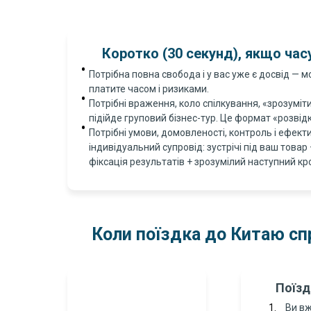
Коротко (30 секунд), якщо час
Потрібна повна свобода і у вас уже є досвід — м
платите часом і ризиками.
Потрібні враження, коло спілкування, «зрозуміт
підійде груповий бізнес-тур. Це формат «розвідки
Потрібні умови, домовленості, контроль і ефект
індивідуальний супровід: зустрічі під ваш това
фіксація результатів + зрозумілий наступний кр
Коли поїздка до Китаю сп
Поїзд
Ви вж