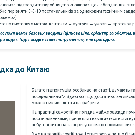
ажливо підтвердити виробництво «наживо»: цех, обладнання, склад
бно порівняти 3-6-10 постачальників за однаковим технічним завдан
ожемо»).
ете на виставку з метою: контакти → зустрічі → умови → протокол р
ас поки немає базових вводних (цільова ціна, орієнтир за обсягом,
ці вводні. Тоді поїздка стане інструментом, а не пригодою.
їздка до Китаю
Багато підприємців, особливо на старті, думають та
посередникам?». Здається, що достатньо англійсько
можна сміливо летіти на фабрики.
На практиці самостійна поїздка майже завжди почи
постачальниками, прилетіли і намагаєтеся встигнут
побутові питання та пересування по промислових з
Вже на першій-другій точці стає зрозуміло, що більш