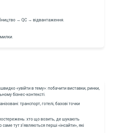
обництво → QC → відвантаження.
омилки.
 швидко «увійти в тему»: побачити виставки, ринки,
ьному бізнес-контексті.
ізовані: транспорт, готелі, базові точки
спостережень: хто що возить, де шукають
 саме тут з’являються перші «інсайти», які