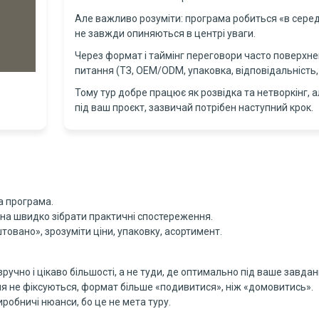
Але важливо розуміти: програма робиться «в середн
не завжди опиняються в центрі уваги.
Через формат і таймінг переговори часто поверхневі
питання (ТЗ, OEM/ODM, упаковка, відповідальність,
Тому тур добре працює як розвідка та нетворкінг, 
під ваш проєкт, зазвичай потрібен наступний крок.
а програма.
жна швидко зібрати практичні спостереження.
овано», зрозуміти ціни, упаковку, асортимент.
зручно і цікаво більшості, а не туди, де оптимально під ваше завдан
ня не фіксуються, формат більше «подивитися», ніж «домовитись».
иробничі нюанси, бо це не мета туру.