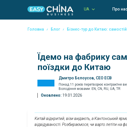
UA
Про на
Головна
Блог
Бізнес-тур до Китаю: самостій
Їдемо на фабрику сам
поїздки до Китаю
Дмитро Бєлоусов, CEO ECB
Понад 11 років перетворює контрактне ви
Володіння мовами: EN, CN, RU, UA, TR
Оновлено:
19.01.2026
Китай відкритий, візи видають, а Кантонський ярм
відвідуваності. Розбираємося, чи варто летіти на фа