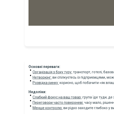
Основні переваги:
Організація з боку туру:
транспорт, готелі, базов
Нетворкінг:
ви спілкуєтесь із підприємцями, мо
Розвідка ринку:
корисно, щоб побачити «як влашт
Недоліки:
Слабкий фокус на ваш товар:
група їде туди, де 
Переговори часто поверхневі:
часу мало, рішен
Менше контролю:
ви рідко заходите глибоко у в