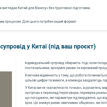
як виглядає Китай для бізнесу» без ґрунтовної підготовки.
ним процесом. Для цього потрібен інший формат.
супровід у Китаї (під ваш проєкт)
Індивідуальний супровід обирають тоді, коли поїзд
постачальники, зрозумілі умови та керований проц
Ключова відмінність у тому, що робота починається
цільові цифри та вимоги, а команда заздалегідь під
У Китаї ви не «катаєтеся по точках», а рухаєтесь м
зустрічах є переклад/переговори, перевірка реально
що погоджено, які параметри підтверджено, що від
крок. Це знижує ризик «ввічливих обіцянок», які п