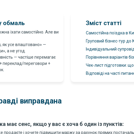
у обмаль
Зміст статті
ожна їхати самостійно. Але ви
Самостійна поїздка в К
Груповий бізнес-тур до
и, як усе влаштовано» —
Індивідуальний супровід
», а не угод.
ивність — частіше перемагає
Порівняння варіантів бі
р + переклад/переговори +
Чек-лист підготовки: що
ок.
Відповіді на часті питан
равді виправдана
ка має сенс, якщо у вас є хоча б один із пунктів:
е продаєте і хочете підвищити маржу за рахунок прямих постачал