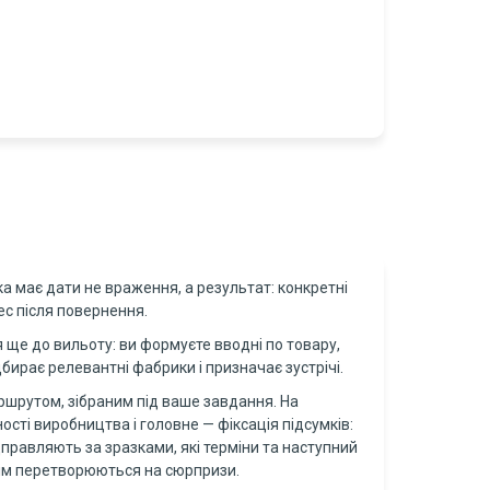
ка має дати не враження, а результат: конкретні
ес після повернення.
 ще до вильоту: ви формуєте вводні по товару,
бирає релевантні фабрики і призначає зустрічі.
аршрутом, зібраним під ваше завдання. На
сті виробництва і головне — фіксація підсумків:
правляють за зразками, які терміни та наступний
отім перетворюються на сюрпризи.