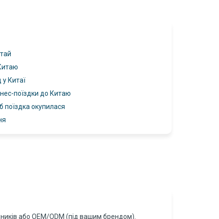
итай
 Китаю
 у Китаї
знес-поїздки до Китаю
б поїздка окупилася
ня
ьників або OEM/ODM (під вашим брендом).