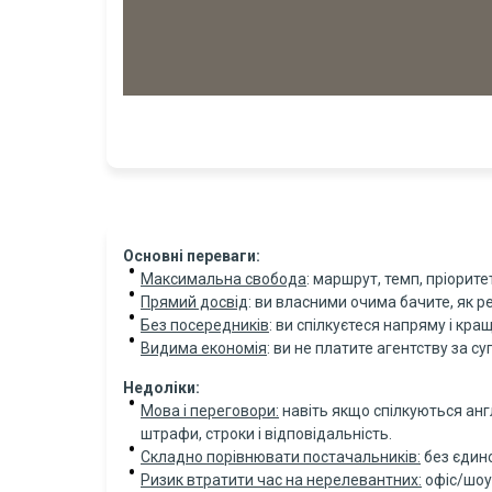
Основні переваги:
Максимальна свобода
: маршрут, темп, пріорите
Прямий досвід
: ви власними очима бачите, як 
Без посередників
: ви спілкуєтеся напряму і кра
Видима економія
: ви не платите агентству за су
Недоліки:
Мова і переговори:
навіть якщо спілкуються англ
штрафи, строки і відповідальність.
Складно порівнювати постачальників:
без єдино
Ризик втратити час на нерелевантних:
офіс/шоу