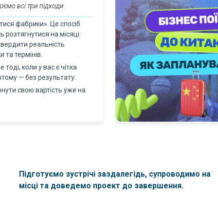
юємо всі три підходи.
тися фабрики». Це спосіб
ь розтягнутися на місяці:
дтвердити реальність
 та термінів.
тоді, коли у вас є чітка
втому — без результату.
ути свою вартість уже на
Підготуємо зустрічі заздалегідь, супроводимо на
місці та доведемо проект до завершення.