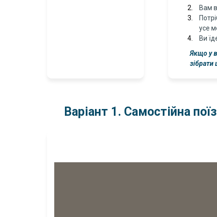
Вам в
Потрі
усе м
Ви їд
Якщо у в
зібрати 
Варіант 1. Самостійна по