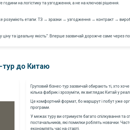
е години на логістику та узгодження, а не на ключові рішення.
вже розуміють етапи: ТЗ → зразки → узгодження → контракт → вир
у ціну та ідеальну якість”. Вперше зазвичай дорожче саме через п
с-тур до Китаю
Груповий бізнес-тур зазвичай обирають ті, хто хоче
кілька фабрик і зрозуміти, як виглядає Китай у реал
Це комфортний формат, бо маршрут і побут уже орган
програми.
У межах туру ви отримуєте багато спілкування та 
постачальників, які помилки роблять новачки. Часто
економлять час на старті.