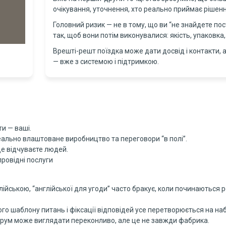
очікування, уточнення, хто реально приймає рішення,
Головний ризик — не в тому, що ви “не знайдете пос
так, щоб вони потім виконувалися: якість, упаковка,
Врешті-решт поїздка може дати досвід і контакти, а
— вже з системою і підтримкою.
ти — ваші.
реально влаштоване виробництво та переговори “в полі”.
ще відчуваєте людей.
провідні послуги
ійською, “англійської для угоди” часто бракує, коли починаються р
го шаблону питань і фіксації відповідей усе перетворюється на набі
рум може виглядати переконливо, але це не завжди фабрика.