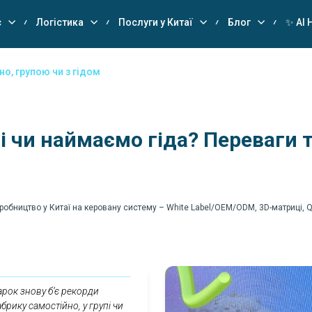
с
Логістика
Послуги у Китаї
Блог
✨ AI 
но, групою чи з гідом
і чи наймаємо гіда? Переваги т
робництво у Китаї на керовану систему – White Label/OEM/ODM, 3D-матриці, Q
арок знову б’є рекорди
брику самостійно, у групі чи