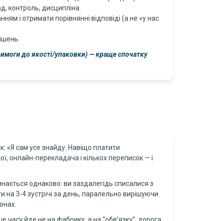
, контроль, дисципліна.
ням і отримати порівнянні відповіді (а не «у нас
ішень.
 вимоги до якості/упаковки) — краще спочатку
к: «Я сам усе знайду. Навіщо платити
ї, онлайн-перекладача і кількох переписок — і
нається однаково: ви заздалегідь списалися з
и на 3-4 зустрічі за день, паралельно вирішуючи
онах.
е часу йде не на фабрику, а на “обв’язку”: дорога,