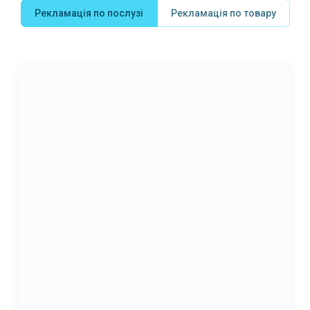
Рекламація по послузі
Рекламація по товару