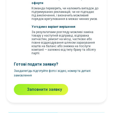
оферти
Команда перевірить, чи належить випадок до
підтримуваних рекламацій, чи не підпадає
під виключення, і визначить можливий
порядок врегулювання в межах чинних умов.
Узгодимо варіант вирішення
За результатами розгляду можливі заміна
товару у наступній відправці, відправка
запчастин, ремонт на місці, часткове або
повне відшкодування шляхом зарахування
коштів на баланс або знижка на послуги
компанії — залежно від типу браку та обсягу
партії.
Готові подати заявку?
Заздалегідь підготуйте фото і відео, номер та деталі
замовлення
Заповнити заявку